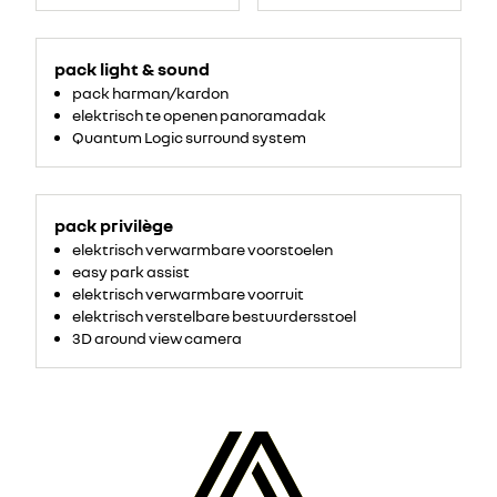
RQH+GNE
pack light & sound
pack harman/kardon
elektrisch te openen panoramadak
Quantum Logic surround system
pack privilège
elektrisch verwarmbare voorstoelen
easy park assist
elektrisch verwarmbare voorruit
elektrisch verstelbare bestuurdersstoel
3D around view camera