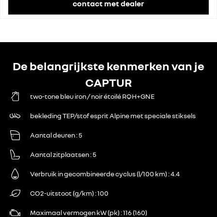
contact met dealer
De belangrijkste kenmerken van je
CAPTUR
two-tone bleu iron / noir étoilé RQH+GNE
bekleding TEP/stof esprit Alpine met speciale stiksels
Aantal deuren
5
Aantal zitplaatsen
5
Verbruik in gecombineerde cyclus (l/100 km)
4.4
CO2-uitstoot (g/km)
100
Maximaal vermogen kW (pk)
116 (160)