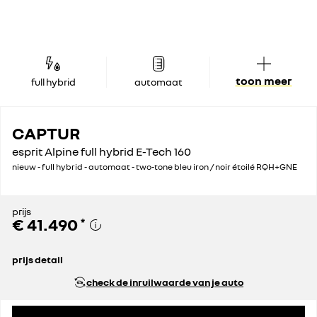
toon meer
full hybrid
automaat
CAPTUR
esprit Alpine full hybrid E-Tech 160
nieuw - full hybrid - automaat - two-tone bleu iron / noir étoilé RQH+GNE
prijs
€ 41.490
*
prijs detail
adviesprijs incl. btw / bpm
€ 41.490
check de inruilwaarde van je auto