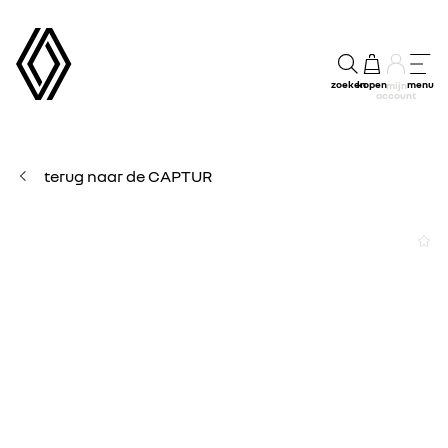
zoeken
kopen
menu
mijn
account
terug naar de CAPTUR