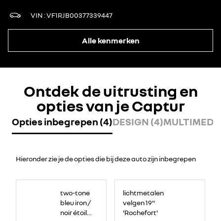
VIN
VF1RJB00377339447
Alle kenmerken
Ontdek de uitrusting en
opties van je Captur
Opties inbegrepen (4)
DESIGN (4)
MULTIMEDIA
Hieronder zie je de opties die bij deze auto zijn inbegrepen
two-tone
lichtmetalen
bleu iron /
velgen 19"
noir étoilé
'Rochefort'