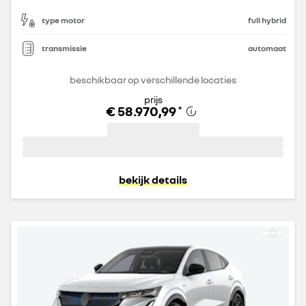
type motor
full hybrid
transmissie
automaat
beschikbaar op verschillende locaties
prijs
€ 58.970,99
*
bekijk details