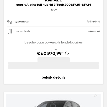
esprit Alpine full hybrid E-Tech 200 MY25 - MY24
nieuw
type motor
full hybrid
transmissie
automaat
beschikbaar op verschillende locaties
prijs
€ 60.970,99
*
bekijk details