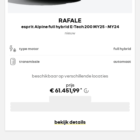
RAFALE
esprit Alpine full hybrid E-Tech 200 MY25 - MY24
nieuw
type motor
full hybrid
transmissie
automaat
beschikbaar op verschillende locaties
prijs
€ 61.451,99
*
bekijk details