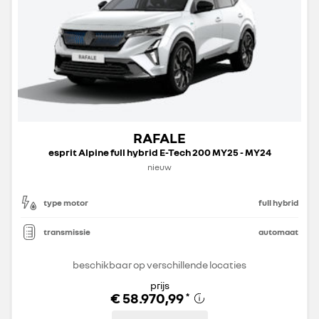
RAFALE
esprit Alpine full hybrid E-Tech 200 MY25 - MY24
nieuw
type motor
full hybrid
transmissie
automaat
beschikbaar op verschillende locaties
prijs
€ 58.970,99
*