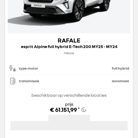
RAFALE
esprit Alpine full hybrid E-Tech 200 MY25 - MY24
nieuw
type motor
full hybrid
transmissie
automaat
beschikbaar op verschillende locaties
prijs
€ 61.151,99
*