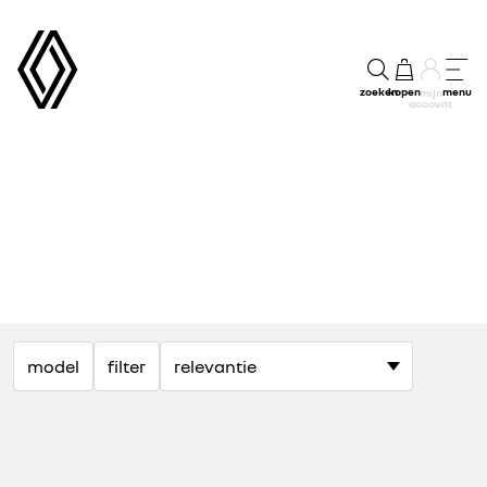
zoeken
kopen
menu
mijn
account
model
filter