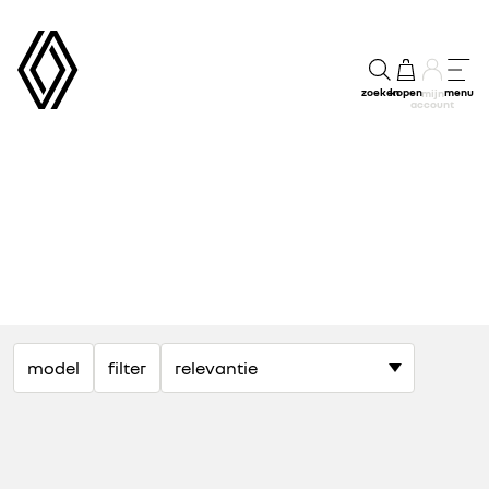
zoeken
kopen
menu
mijn
account
model
filter