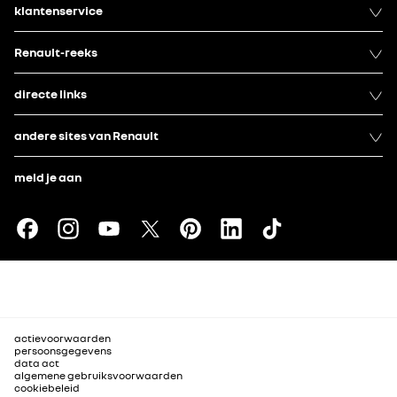
klantenservice
Renault-reeks
directe links
andere sites van Renault
meld je aan
actievoorwaarden
persoonsgegevens
data act
algemene gebruiksvoorwaarden
cookiebeleid