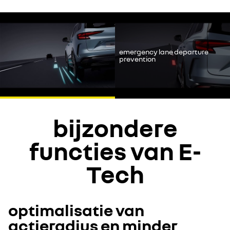
Accepteer de social media cookies om de video's te bekijken.
Alles weigeren
emergency lane departure
prevention
Ik ga akkoord
bijzondere
functies van E-
Tech
optimalisatie van
actieradius en minder