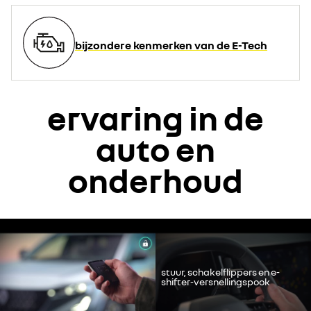
bijzondere kenmerken van de E-Tech
ervaring in de
auto en
onderhoud
Accepteer de social media cookies om de video's te bekijken.
Alles weigeren
stuur, schakelflippers en e-
shifter-versnellingspook
Ik ga akkoord