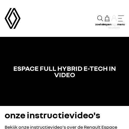
zoeken
kopen
menu
mijn
account
ESPACE FULL HYBRID E-TECH IN
VIDEO
onze instructievideo's
Bekijk onze instructievideo's over de Renault Espace