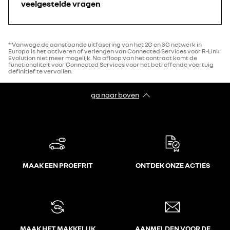
veelgestelde vragen
* Vanwege de aanstaande uitfasering van het 2G en 3G netwerk in
Europa is het activeren of verlengen van Connected Services voor R-Link
Evolution niet meer mogelijk. Na afloop van het contract komt de
functionaliteit voor Connected Services voor het betreffende voertuig
definitief te vervallen.
ga naar boven
MAAK EEN PROEFRIT
ONTDEK ONZE ACTIES
MAAK HET MAKKELIJK
AANMELDEN VOOR DE