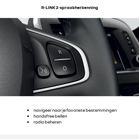
R-LINK 2-spraakherkenning
navigeer naar je favoriete bestemmingen
handsfree bellen
radio beheren