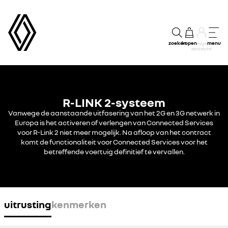
zoeken
kopen
menu
mijn
account
R-LINK 2-systeem
Vanwege de aanstaande uitfasering van het 2G en 3G netwerk in
Europa is het activeren of verlengen van Connected Services
voor R-Link 2 niet meer mogelijk. Na afloop van het contract
komt de functionaliteit voor Connected Services voor het
betreffende voertuig definitief te vervallen.
uitrusting
kenmerken