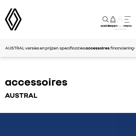
zoeken
kopen
menu
mijn
account
AUSTRAL
versies en prijzen
specificaties
accessoires
financiering-
accessoires
AUSTRAL