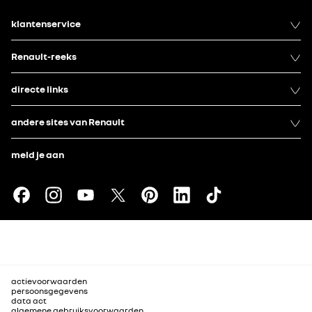
Business Car Awards 2025, Best Small EV -
Verenigd Koninkrijk
klantenservice
Business Car Awards 2025, Car of the Year 2025
- Verenigd Koninkrijk
Renault-reeks
Auto Express New Car Awards 2025, Affordable
Electric Car of the Year - Verenigd Koninkrijk
directe links
AutoTrader Driver's Choice Awards
2025, Sustainability Initiative Award - Verenigd
andere sites van Renault
Koninkrijk
AutoTrader Driver's Choice Awards 2025, Editor's
meld je aan
Choice - Verenigd Koninkrijk
Diesel & Eco Car Awards 2025, Car of the Year
2025 - Verenigd Koninkrijk
Diesel & Eco Car Awards 2025, Best electric small
car - Verenigd Koninkrijk
Business Car Awards 2025, Business Car of the
Year 2025 - Verenigd Koninkrijk
Business Car Awards 2025, Best Small Car -
Verenigd Koninkrijk
actievoorwaarden
persoonsgegevens
Welke auto? Electric Car Awards 2025 - Verenigd
data act
algemene gebruiksvoorwaarden