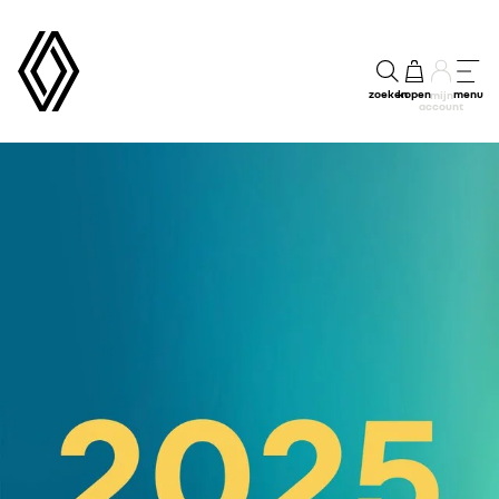
zoeken
kopen
menu
mijn
account