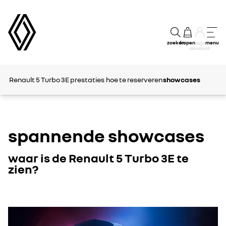
zoeken
kopen
menu
mijn
account
Renault 5 Turbo 3E
prestaties
hoe te reserveren
showcases
spannende showcases
waar is de Renault 5 Turbo 3E te
zien?