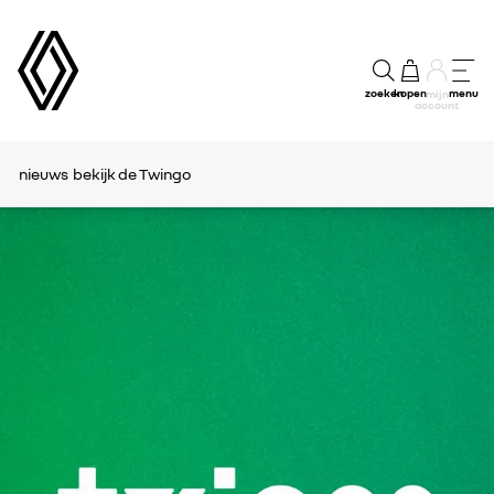
zoeken
kopen
menu
mijn
account
nieuws
bekijk de Twingo