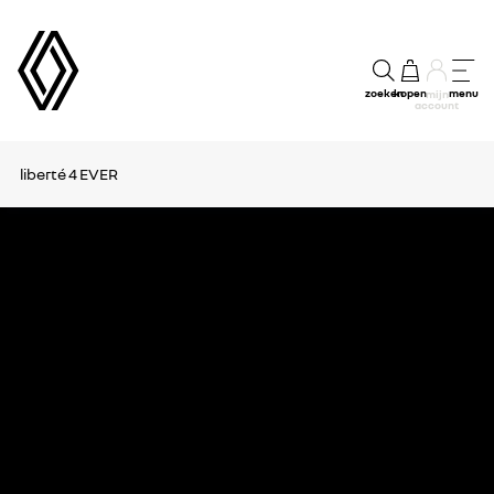
zoeken
kopen
menu
mijn
account
liberté 4 EVER