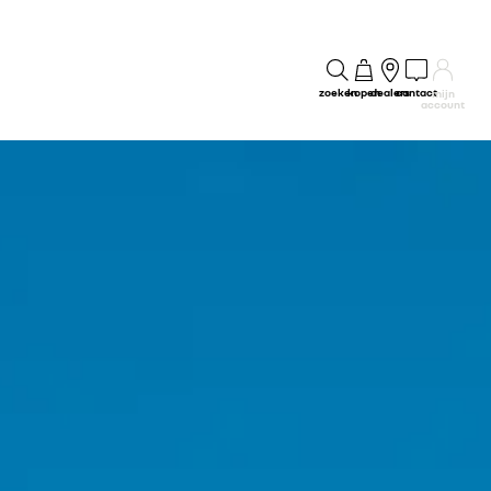
zoeken
kopen
dealers
contact
mijn
account