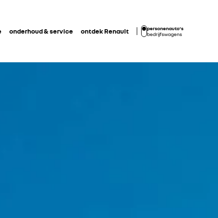
personenauto's
e
onderhoud & service
ontdek Renault
bedrijfswagens