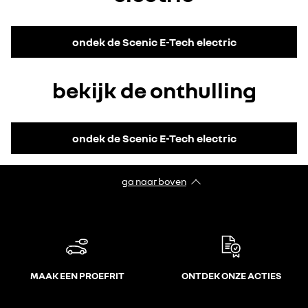
Accepteer de social media cookies om de video's te bekijken.
ondek de Scenic E-Tech electric
Alles weigeren
bekijk de onthulling
Ik ga akkoord
Accepteer de social media cookies om de video's te bekijken.
ondek de Scenic E-Tech electric
Alles weigeren
ga naar boven
Ik ga akkoord
MAAK EEN PROEFRIT
ONTDEK ONZE ACTIES