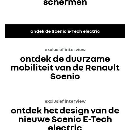
schermen
Accepteer de social media cookies om de video's te
bekijken.
ondek de Scenic E-Tech electric
Alles weigeren
exclusief interview
Ik ga akkoord
ontdek de duurzame
mobiliteit van de Renault
Scenic
Accepteer de social media cookies om de video's te
exclusief interview
bekijken.
ontdek het design van de
Alles weigeren
nieuwe Scenic E-Tech
electric
Ik ga akkoord