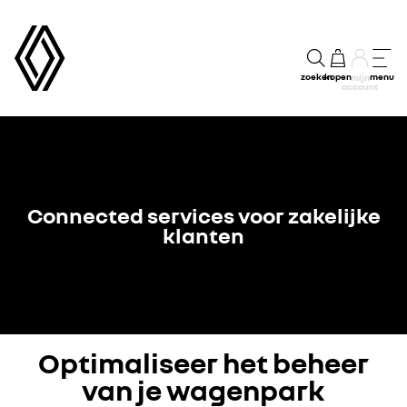
zoeken
kopen
menu
mijn
account
Connected services voor zakelijke
klanten
Optimaliseer het beheer
van je wagenpark