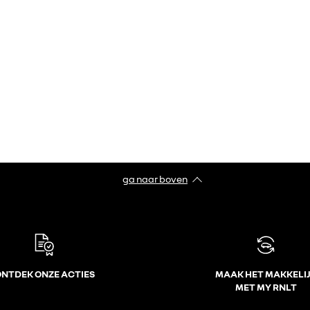
ga naar boven
NTDEK ONZE ACTIES
MAAK HET MAKKELI
MET MY RNLT