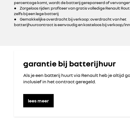
percentage komt, wordt de batterij gerepareerd of vervange
● Zorgeloos rijden: profiteer van gratis volledige Renault Rout
zelfs bij een lege batterij
● Gemakkelijke overdracht bij verkoop: overdracht van het
batterijhuurcontract is eenvoudig en kosteloos bij verkoop/inru
garantie bij batterijhuur
Als je een batterij huurt via Renault heb je altijd ga
inclusief in het contract geregeld.
lees meer