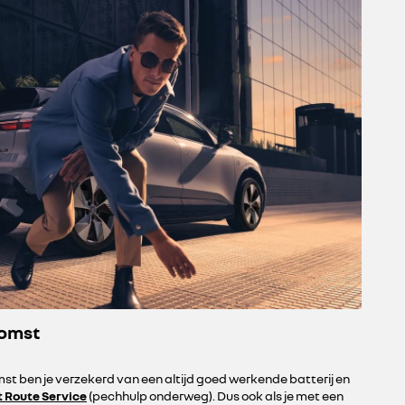
komst
t ben je verzekerd van een altijd goed werkende batterij en
 Route Service
(pechhulp onderweg). Dus ook als je met een