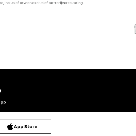
ce, inclusief btw en exclusief batterijverzekering.
app
App Store