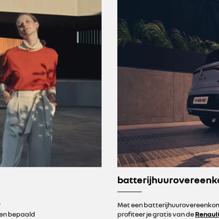
batterijhuurovereen
r
Met een batterijhuurovereenkoms
een bepaald
profiteer je gratis van de
Renault