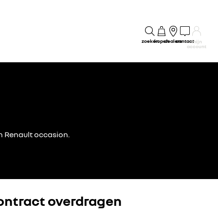
zoeken
kopen
dealers
contact
mijn
account
en Renault occasion.
ontract overdragen