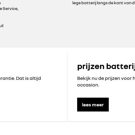
n
lege batterij langs de kant van 
e Service,
il
prijzen batter
rantie. Dat is altijd
Bekijk nu de prijzen voor 
occasion.
lees meer