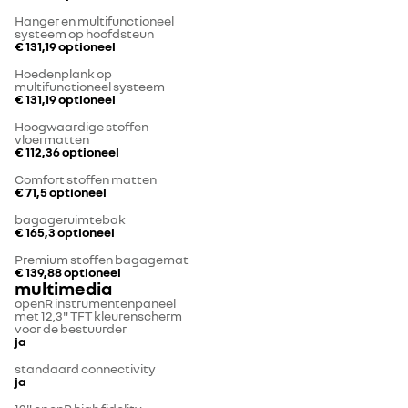
Hanger en multifunctioneel
systeem op hoofdsteun
€ 131,19
optioneel
Hoedenplank op
multifunctioneel systeem
€ 131,19
optioneel
Hoogwaardige stoffen
vloermatten
€ 112,36
optioneel
Comfort stoffen matten
€ 71,5
optioneel
bagageruimtebak
€ 165,3
optioneel
Premium stoffen bagagemat
€ 139,88
optioneel
multimedia
openR instrumentenpaneel
met 12,3" TFT kleurenscherm
voor de bestuurder
ja
standaard connectivity
ja