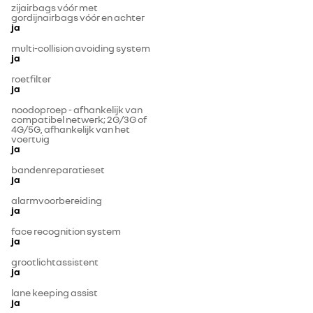
zijairbags vóór met
gordijnairbags vóór en achter
ja
multi-collision avoiding system
ja
roetfilter
ja
noodoproep - afhankelijk van
compatibel netwerk; 2G/3G of
4G/5G, afhankelijk van het
voertuig
ja
bandenreparatieset
ja
alarmvoorbereiding
ja
face recognition system
ja
grootlichtassistent
ja
lane keeping assist
ja