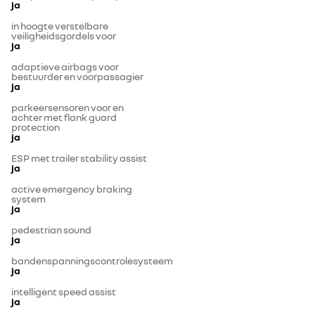
ja
in hoogte verstelbare
veiligheidsgordels voor
ja
adaptieve airbags voor
bestuurder en voorpassagier
ja
parkeersensoren voor en
achter met flank guard
protection
ja
ESP met trailer stability assist
ja
active emergency braking
system
ja
pedestrian sound
ja
bandenspanningscontrolesysteem
ja
intelligent speed assist
ja