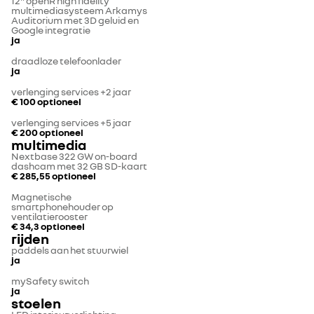
12" openR high fidelity
multimediasysteem Arkamys
Auditorium met 3D geluid en
Google integratie
ja
draadloze telefoonlader
ja
verlenging services +2 jaar
€ 100
optioneel
verlenging services +5 jaar
€ 200
optioneel
multimedia
Nextbase 322 GW on-board
dashcam met 32 GB SD-kaart
€ 285,55
optioneel
Magnetische
smartphonehouder op
ventilatierooster
€ 34,3
optioneel
rijden
paddels aan het stuurwiel
ja
mySafety switch
ja
stoelen