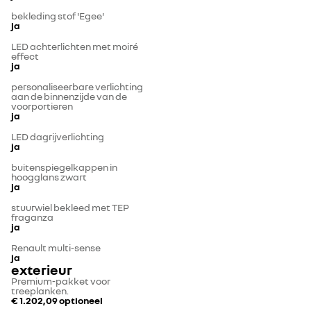
bekleding stof 'Egee'
ja
LED achterlichten met moiré
effect
ja
personaliseerbare verlichting
aan de binnenzijde van de
voorportieren
ja
LED dagrijverlichting
ja
buitenspiegelkappen in
hoogglans zwart
ja
stuurwiel bekleed met TEP
fraganza
ja
Renault multi-sense
ja
exterieur
Premium-pakket voor
treeplanken.
€ 1.202,09
optioneel