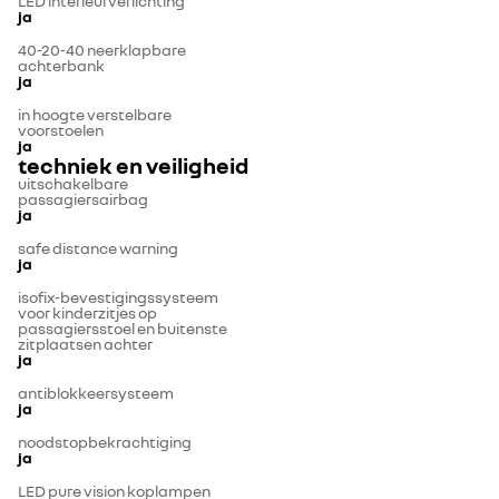
LED interieurverlichting
ja
40-20-40 neerklapbare
achterbank
ja
in hoogte verstelbare
voorstoelen
ja
techniek en veiligheid
uitschakelbare
passagiersairbag
ja
safe distance warning
ja
isofix-bevestigingssysteem
voor kinderzitjes op
passagiersstoel en buitenste
zitplaatsen achter
ja
antiblokkeersysteem
ja
noodstopbekrachtiging
ja
LED pure vision koplampen