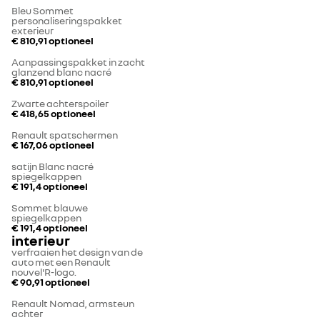
Bleu Sommet
personaliseringspakket
exterieur
€ 810,91
optioneel
Aanpassingspakket in zacht
glanzend blanc nacré
€ 810,91
optioneel
Zwarte achterspoiler
€ 418,65
optioneel
Renault spatschermen
€ 167,06
optioneel
satijn Blanc nacré
spiegelkappen
€ 191,4
optioneel
Sommet blauwe
spiegelkappen
€ 191,4
optioneel
interieur
verfraaien het design van de
auto met een Renault
nouvel'R-logo.
€ 90,91
optioneel
Renault Nomad, armsteun
achter