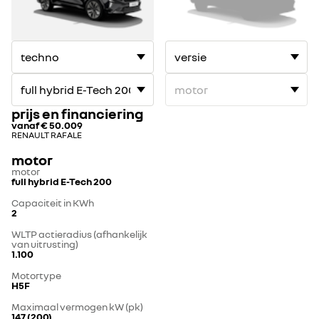
prijs en financiering
vanaf
€ 50.009
RENAULT RAFALE
motor
motor
full hybrid E-Tech 200
Capaciteit in KWh
2
WLTP actieradius (afhankelijk
van uitrusting)
1.100
Motortype
H5F
Maximaal vermogen kW (pk)
147 (200)