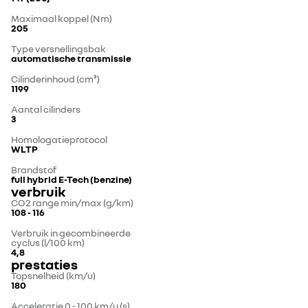
Maximaal koppel (Nm)
205
Type versnellingsbak
automatische transmissie
Cilinderinhoud (cm³)
1199
Aantal cilinders
3
Homologatieprotocol
WLTP
Brandstof
full hybrid E-Tech (benzine)
verbruik
CO2 range min/max (g/km)
108 - 116
Verbruik in gecombineerde
cyclus (l/100 km)
4,8
prestaties
Topsnelheid (km/u)
180
Acceleratie 0 - 100 km/u (s)