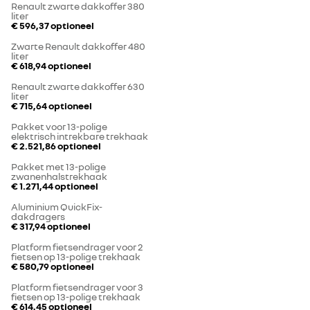
Renault zwarte dakkoffer 380
liter
€ 596,37
optioneel
Zwarte Renault dakkoffer 480
liter
€ 618,94
optioneel
Renault zwarte dakkoffer 630
liter
€ 715,64
optioneel
Pakket voor 13-polige
elektrisch intrekbare trekhaak
€ 2.521,86
optioneel
Pakket met 13-polige
zwanenhalstrekhaak
€ 1.271,44
optioneel
Aluminium QuickFix-
dakdragers
€ 317,94
optioneel
Platform fietsendrager voor 2
fietsen op 13-polige trekhaak
€ 580,79
optioneel
Platform fietsendrager voor 3
fietsen op 13-polige trekhaak
€ 614,45
optioneel