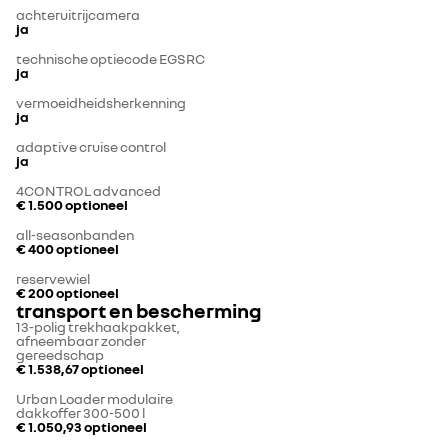
achteruitrijcamera
ja
technische optiecode EGSRC
ja
vermoeidheidsherkenning
ja
adaptive cruise control
ja
4CONTROL advanced
€ 1.500
optioneel
all-seasonbanden
€ 400
optioneel
reservewiel
€ 200
optioneel
transport en bescherming
13-polig trekhaakpakket,
afneembaar zonder
gereedschap
€ 1.538,67
optioneel
Urban Loader modulaire
dakkoffer 300-500 l
€ 1.050,93
optioneel