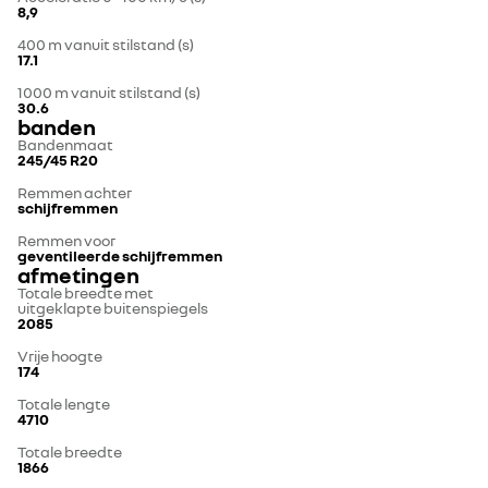
8,9
400 m vanuit stilstand (s)
17.1
1000 m vanuit stilstand (s)
30.6
banden
Bandenmaat
245/45 R20
Remmen achter
schijfremmen
Remmen voor
geventileerde schijfremmen
afmetingen
Totale breedte met
uitgeklapte buitenspiegels
2085
Vrije hoogte
174
Totale lengte
4710
Totale breedte
1866