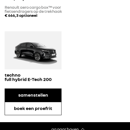
Renault aero cargo box™ voor
fietsendragers op de trekhaak
€ 666,3
optioneel
techno
full hybrid E-Tech 200
samenstellen
boek een proefrit
ga naar boven