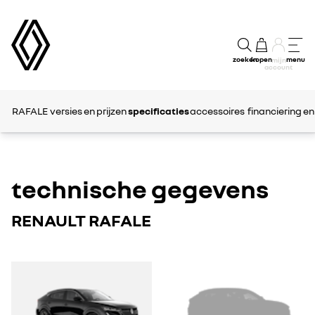
zoeken
kopen
menu
mijn
account
RAFALE
versies en prijzen
specificaties
accessoires
financiering en
technische gegevens
RENAULT RAFALE
RENAULT
RENAULT
RAFALE
RAFALE
1
2