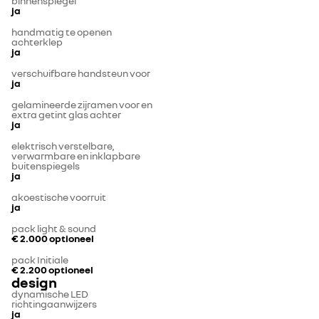
binnenspiegel
ja
handmatig te openen
achterklep
ja
verschuifbare handsteun voor
ja
gelamineerde zijramen voor en
extra getint glas achter
ja
elektrisch verstelbare,
verwarmbare en inklapbare
buitenspiegels
ja
akoestische voorruit
ja
pack light & sound
€ 2.000
optioneel
pack Initiale
€ 2.200
optioneel
design
dynamische LED
richtingaanwijzers
ja