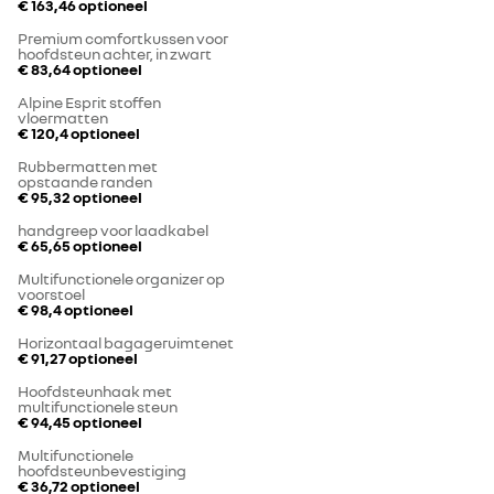
€ 163,46
optioneel
Premium comfortkussen voor
hoofdsteun achter, in zwart
€ 83,64
optioneel
Alpine Esprit stoffen
vloermatten
€ 120,4
optioneel
Rubbermatten met
opstaande randen
€ 95,32
optioneel
handgreep voor laadkabel
€ 65,65
optioneel
Multifunctionele organizer op
voorstoel
€ 98,4
optioneel
Horizontaal bagageruimtenet
€ 91,27
optioneel
Hoofdsteunhaak met
multifunctionele steun
€ 94,45
optioneel
Multifunctionele
hoofdsteunbevestiging
€ 36,72
optioneel