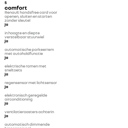
5
comfort
Renault handsfree card voor
openen, sluiten en starten
zonder sleutel
ja
in hoogte en diepte
verstelbaar stuurwiel
ja
automatische parkeerrem
met autoholdfunctie
ja
elektrische ramen met
sneltoets
ja
regensensor met lichtsensor
ja
elektronisch geregelde
airconditioning
ja
ventilatieroosters achterin
ja
automatisch dimmende