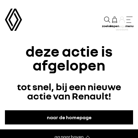
zoeken
kopen
menu
mijn
account
deze actie is
afgelopen
tot snel, bij een nieuwe
actie van Renault!
naar de homepage
ga naar boven