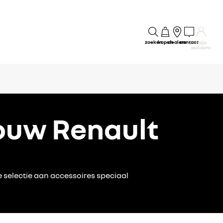
zoeken
kopen
dealers
contact
mijn
account
jouw Renault
 selectie aan accessoires speciaal