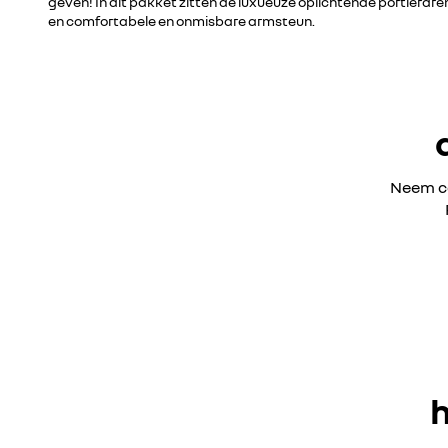
geven! In dit pakket zitten de luxueuze oplichtende portierd
en comfortabele en onmisbare armsteun.
Neem co
h