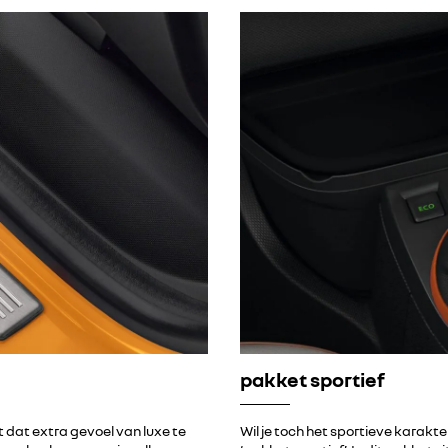
pakket sportief
 dat extra gevoel van luxe te
Wil je toch het sportieve karak