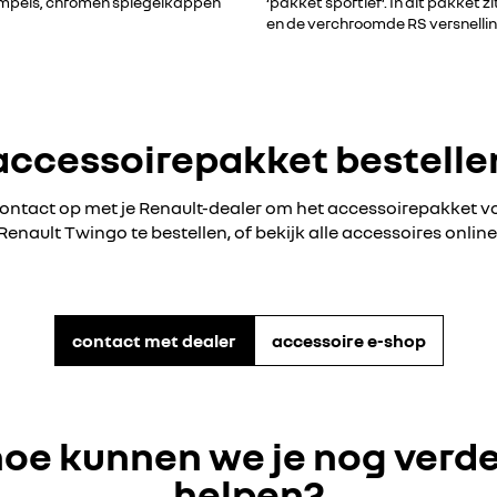
rempels, chromen spiegelkappen
‘pakket sportief’. In dit pakke
en de verchroomde RS versnelli
accessoirepakket bestelle
ntact op met je Renault-dealer om het accessoirepakket v
Renault Twingo te bestellen, of bekijk alle accessoires online
contact met dealer
accessoire e-shop
oe kunnen we je nog verd
helpen?