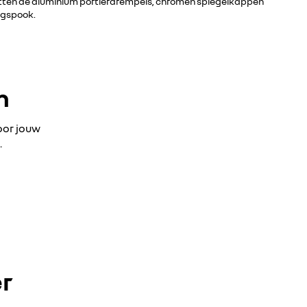
t zitten de aluminium portierdrempels, chromen spiegelkappen
ngspook.
n
oor jouw
.
er