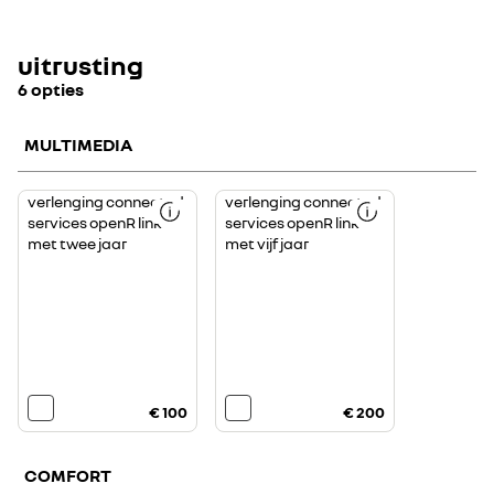
uitrusting
6 opties
MULTIMEDIA
verlenging connected
verlenging connected
services openR link
services openR link
met twee jaar
met vijf jaar
€ 100
€ 200
COMFORT