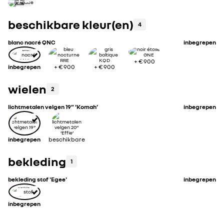
beschikbare kleur(en)
4
blanc nacré QNC
inbegrepen
+
€ 900
inbegrepen
+
€ 900
+
€ 900
wielen
2
lichtmetalen velgen 19” ‘Komah’
inbegrepen
inbegrepen
beschikbare
bekleding
1
bekleding stof 'Egee'
inbegrepen
inbegrepen