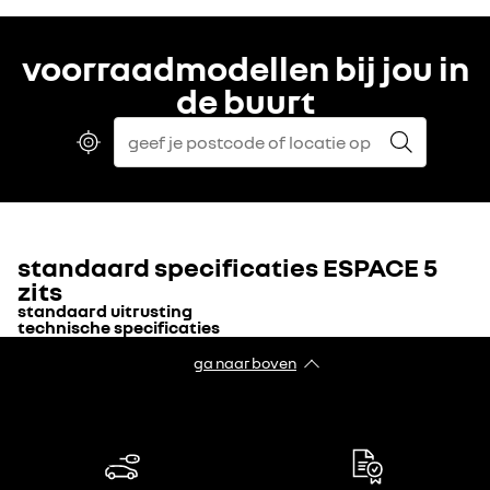
voorraadmodellen bij jou in
de buurt
standaard specificaties
ESPACE 5
zits
standaard uitrusting
technische specificaties
DESIGN
ga naar boven
CARROSSERIEVORM
Aantal deuren
5
dynamische LED richtingaanwijzers
VERSNELLINGSBAK