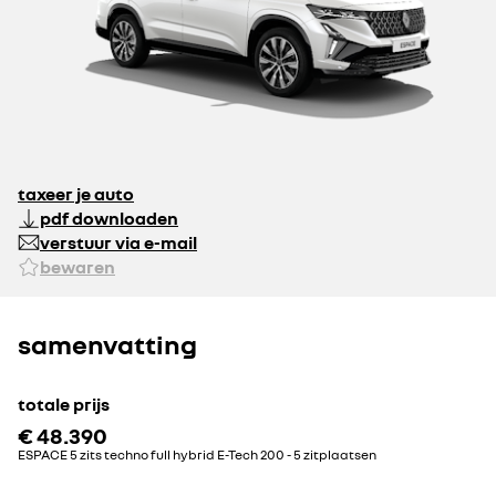
taxeer je auto
pdf downloaden
verstuur via e-mail
bewaren
samenvatting
totale prijs
€ 48.390
ESPACE 5 zits techno full hybrid E-Tech 200 - 5 zitplaatsen