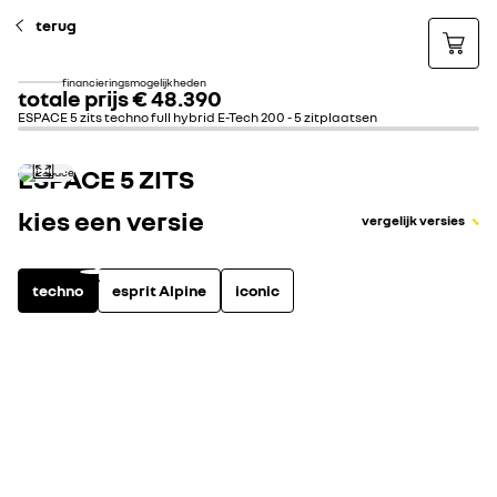
terug
financieringsmogelijkheden
totale prijs
€ 48.390
ESPACE 5 zits techno full hybrid E-Tech 200 - 5 zitplaatsen
ESPACE 5 ZITS
kies een versie
vergelijk versies
techno
esprit Alpine
iconic
full hybrid
4
uitrusting highlights
bekijk alle uitru
12" openR high fidelity multimediasysteem Arkamys Auditorium
3D geluid