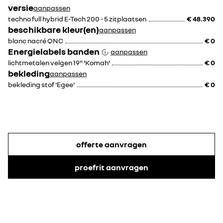
versie
aanpassen
techno full hybrid E-Tech 200 - 5 zitplaatsen
€ 48.390
beschikbare kleur(en)
aanpassen
blanc nacré QNC
€ 0
Energielabels banden
aanpassen
lichtmetalen velgen 19” ‘Komah’
€ 0
bekleding
aanpassen
bekleding stof 'Egee'
€ 0
offerte aanvragen
proefrit aanvragen