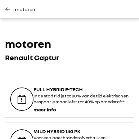
motoren
motoren
Renault Captur
FULL HYBRID E-TECH
In de stad rijd je tot 80% van de tijd elektrisch en
bespaar je maar liefst tot 40% op brandstof**.
meer info
MILD HYBRID 140 PK
Voor een lager brandstofverbruik en