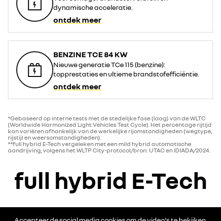
dynamische acceleratie.
ontdek meer
BENZINE TCE 84 KW
Nieuwe generatie TCe 115 (benzine):
topprestaties en ultieme brandstofefficiëntie.
ontdek meer
*Gebaseerd op interne tests met de stedelijke fase (laag) van de WLTC
(Worldwide Harmonized Light Vehicles Test Cycle). Het percentage rijtijd
kan variëren afhankelijk van de werkelijke rijomstandigheden (wegtype,
rijstijl en weersomstandigheden).
**full hybrid E-Tech vergeleken met een mild hybrid automatische
aandrijving, volgens het WLTP City-protocol/bron: UTAC en IDIADA/2024.
full hybrid E-Tech
Accepteer de social media cookies om de video's te bekijken.