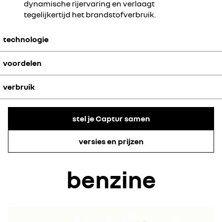
dynamische rijervaring en verlaagt
tegelijkertijd het brandstofverbruik.
technologie
voordelen
De elektromotor ondersteunt de verbrandingsmotor tijdens het
accelereren.
verbruik
Ervaar de dynamische acceleratie in combinatie met een beperkt
brandstofverbruik.
De Captur mild hybrid-versie biedt meer efficiëntie en een
stel je Captur samen
gecombineerd brandstofverbruik van slechts 5,8 liter/100 km.
versies en prijzen
benzine