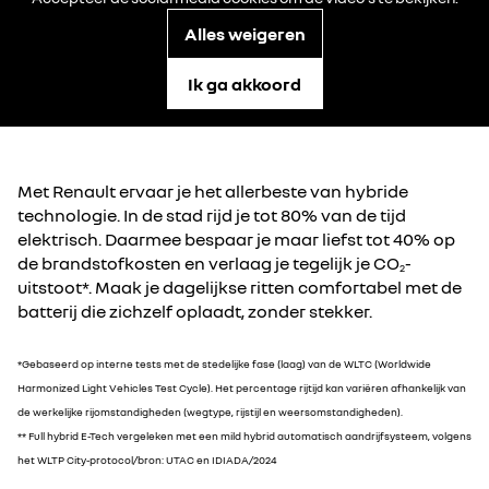
Alles weigeren
Ik ga akkoord
Met Renault ervaar je het allerbeste van hybride
technologie. In de stad rijd je tot 80% van de tijd
elektrisch. Daarmee bespaar je maar liefst tot 40% op
de brandstofkosten en verlaag je tegelijk je CO
-
2
uitstoot*. Maak je dagelijkse ritten comfortabel met de
batterij die zichzelf oplaadt, zonder stekker.
*Gebaseerd op interne tests met de stedelijke fase (laag) van de WLTC (Worldwide
Harmonized Light Vehicles Test Cycle). Het percentage rijtijd kan variëren afhankelijk van
de werkelijke rijomstandigheden (wegtype, rijstijl en weersomstandigheden).
** Full hybrid E-Tech vergeleken met een mild hybrid automatisch aandrijfsysteem, volgens
het WLTP City-protocol/bron: UTAC en IDIADA/2024