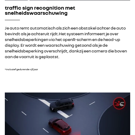
traffic sign recognition met
snelheidswaarschuwing
Je auto remt automatisch als zich een obstakel achter de auto
bevindt als je achteruit rijdt.Het systeem informeert je over
snelheidsbeperkingen via het openR-scherm en de head-up
display. Er wordt een waarschuwing getoond als je de
snelheidsbeperking overschrijdt, dankzij een camera die boven
aan de voorruit is geplaatst.
*inclusief gedurende vijf jaar