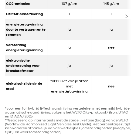
CO2-emissies
107 g/km
145 g/km
Crit'Air-classificering
1
1
energieterugwinning
door te vertragen en te
ja
ja
remmen
versterking
ja
nee
energieterugwinning
elektronische
ondersteuning voor
ja
ja
brandstofmotor
tot 80%** van je ritten
elektrisch rijden in de
met
nee
stad
energieterugwinning
*voor een full hybrid E-Tech aandrijving vergeleken met een mild hybride
automatische aandrijving, volgens het WLTC City-protocol / Bron: UTAC
en IDIADA / 2025
**Gebaseerd op interne tests met de stedelijke fase (laag) van de WLTC
(Worldwide Harmonized Light Vehicles Test Cycle). Het percentage rijtijd
kan variëren afhankelijk van de werkelijke rijomstandigheden (wegtype,
rijstijl en weersomstandigheden).