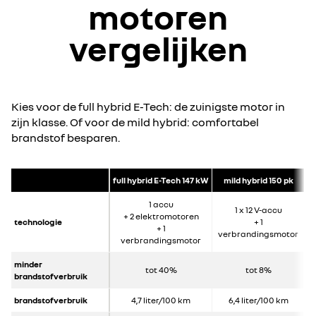
motoren
vergelijken
Kies voor de full hybrid E-Tech: de zuinigste motor in
zijn klasse. Of voor de mild hybrid: comfortabel
brandstof besparen.
full hybrid E-Tech 147 kW
mild hybrid 150 pk
1 accu
1 x 12 V-accu
+ 2 elektromotoren
technologie
+ 1
+ 1
verbrandingsmotor
verbrandingsmotor
minder
tot 40%
tot 8%
brandstofverbruik
brandstofverbruik
4,7 liter/100 km
6,4 liter/100 km