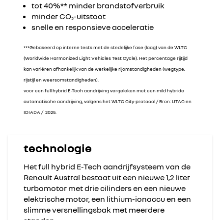
tot 40%** minder brandstofverbruik
minder CO
-uitstoot
2
snelle en responsieve acceleratie
***Gebaseerd op interne tests met de stedelijke fase (laag) van de WLTC
(Worldwide Harmonized Light Vehicles Test Cycle). Het percentage rijtijd
kan variëren afhankelijk van de werkelijke rijomstandigheden (wegtype,
rijstijl en weersomstandigheden).
voor een full hybrid E-Tech aandrijving vergeleken met een mild hybride
automatische aandrijving, volgens het WLTC City-protocol / Bron: UTAC en
IDIADA / 2025.
technologie
Het full hybrid E-Tech aandrijfsysteem van de
Renault Austral bestaat uit een nieuwe 1,2 liter
turbomotor met drie cilinders en een nieuwe
elektrische motor, een lithium-ionaccu en een
slimme versnellingsbak met meerdere