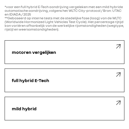
*voor een full hybrid E-Tech aandrijving vergeleken met een mild hybride
automatische aandrijving, volgens het WLTC City-protocol / Bron: UTAC
en IDIADA / 2025
**Gebaseerd op interne tests met de stedelijke fase (laag) van de WLTC
(Worldwide Harmonized Light Vehicles Test Cycle). Het percentage rijtijd
kan variëren afhankelijk van de werkelijke rijomstandigheden (wegtype,
rijstijl en weersomstandigheden).
motoren vergelijken
full hybrid E-Tech
mild hybrid