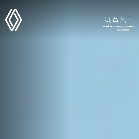
zoeken
kopen
menu
mijn
account